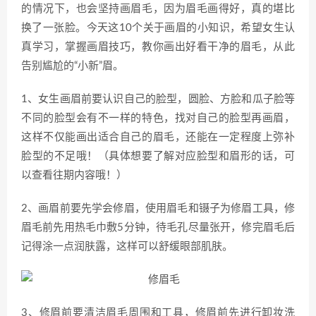
的情况下，也会坚持画眉毛，因为眉毛画得好，真的堪比
换了一张脸。今天这10个关于画眉的小知识，希望女生认
真学习，掌握画眉技巧，教你画出好看干净的眉毛，从此
告别尴尬的“小新”眉。
1、女生画眉前要认识自己的脸型，圆脸、方脸和瓜子脸等
不同的脸型会有不一样的特色，找对自己的脸型再画眉，
这样不仅能画出适合自己的眉毛，还能在一定程度上弥补
脸型的不足哦！（具体想要了解对应脸型和眉形的话，可
以查看往期内容哦！）
2、画眉前要先学会修眉，使用眉毛和镊子为修眉工具，修
眉毛前先用热毛巾敷5分钟，待毛孔尽量张开，修完眉毛后
记得涂一点润肤露，这样可以舒缓眼部肌肤。
3、修眉前要清洁眉毛周围和工具，修眉前先进行卸妆洗