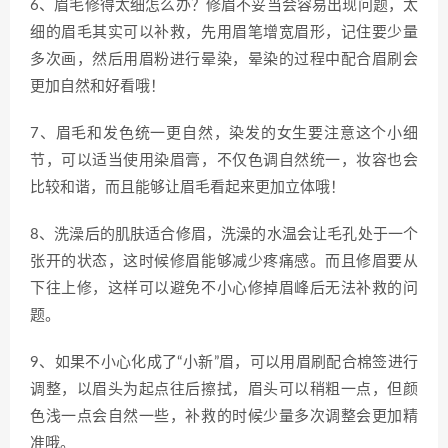
6、眉毛修得太细怎么办？修眉不妥当会容易出现问题，太
细的眉毛其实可以补救，先用眉笔增宽眉形，记住要少量
多次画，然后用眉粉进行晕染，晕染的过程中配合眉刷会
更加自然和好看哦！
7、眉毛和发色统一更自然，染发的女生要注意这个小细
节，可以适当使用染眉膏，不仅色调自然统一，妆容也会
比较和谐，而且能够让眉毛看起来更加立体哦！
8、洗澡后的肌肤适合修眉，洗澡的水温会让毛孔处于一个
张开的状态，这时候修眉能够减少疼痛感。而且修眉要从
下往上修，这样可以避免不小心修掉眉峰后无法补救的问
题。
9、如果不小心化成了“小新”眉，可以用眉刷配合棉签进行
调整，以眉头为起点往后擦拭，眉头可以稍粗一点，但颜
色浅一点会自然一些，补救的时候少量多次调整会更加精
准哦。