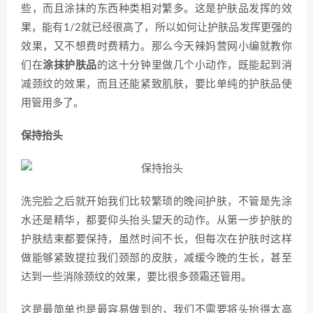
些，而且涂抹的东西种类相对繁多。这是护肤品发挥的效
果，能有1/2就已经很高了，所以如何让护肤品发挥更强的
效果，又不想费时费精力。那么今天辣妈营网小编就教你
们在
涂抹护肤品
的这十分钟里做几个小动作，既能起到消
减颈纹的效果，而且还能紧致肌肤，要比单纯的护肤品使
用管用多了。
​保持抬头
洗完脸之后就开始我们比较繁琐的晚间护肤，不管是先涂
水还是精华，都要仰头抬头望天的动作。从第一步护肤的
护肤结束都要保持，虽然时间不长，但每次在护肤时这样
做能够紧致提拉我们颈部的皮肤，减缓今晚的生长，甚至
达到一些消除颈纹的效果，要比很多颈霜还管用。
这是最简单也是最容易做到的，我们不需要将头抬得太高