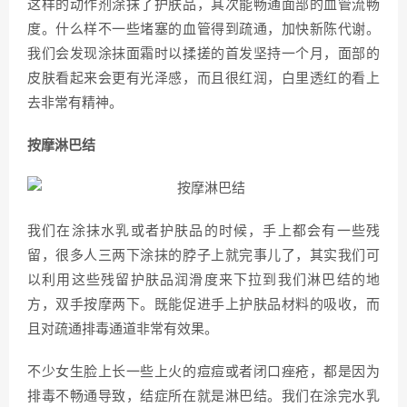
这样的动作剂涂抹了护肤品，其次能畅通面部的血管流畅
度。什么样不一些堵塞的血管得到疏通，加快新陈代谢。
我们会发现涂抹面霜时以揉搓的首发坚持一个月，面部的
皮肤看起来会更有光泽感，而且很红润，白里透红的看上
去非常有精神。
​按摩淋巴结
我们在涂抹水乳或者护肤品的时候，手上都会有一些残
留，很多人三两下涂抹的脖子上就完事儿了，其实我们可
以利用这些残留护肤品润滑度来下拉到我们淋巴结的地
方，双手按摩两下。既能促进手上护肤品材料的吸收，而
且对疏通排毒通道非常有效果。
不少女生脸上长一些上火的痘痘或者闭口痤疮，都是因为
排毒不畅通导致，结症所在就是淋巴结。我们在涂完水乳