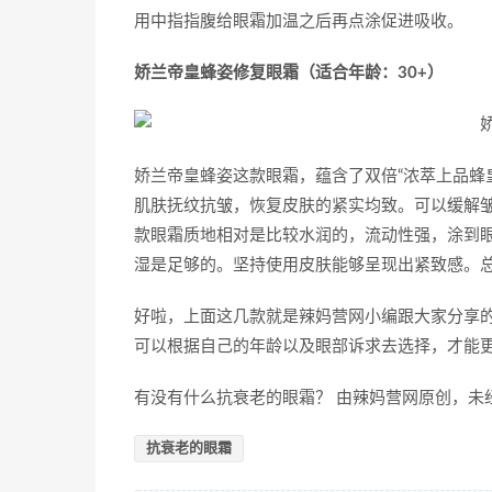
用中指指腹给眼霜加温之后再点涂促进吸收。
娇兰帝皇蜂姿修复眼霜（适合年龄：30+）
娇兰帝皇蜂姿这款眼霜，蕴含了双倍“浓萃上品蜂
肌肤抚纹抗皱，恢复皮肤的紧实均致。可以缓解皱
款眼霜质地相对是比较水润的，流动性强，涂到
湿是足够的。坚持使用皮肤能够呈现出紧致感。
好啦，上面这几款就是辣妈营网小编跟大家分享
可以根据自己的年龄以及眼部诉求去选择，才能
有没有什么抗衰老的眼霜？ 由辣妈营网原创，未
抗衰老的眼霜