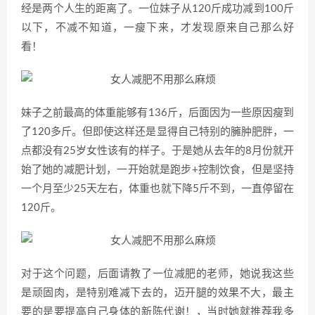
经是两个人生的距离了。一位妹子从120斤成功减到100斤
以下，不减不知道，一瘦下来，才发现原来自己那么好
看！
妹子之前最高的体重能够有136斤，后面因为一些原因瘦到
了120多斤。但即使这样还是显得自己特别的臃肿肥胖，一
点都没有25岁女性该有的样子。于是她从去年的8月份就开
始了她的减肥计划，一开始就是跑步+控制饮食，但是坚持
一个月至少25天左右，体重也就下降5斤不到，一直停留在
120斤。
对于这个问题，后面请教了一位减肥的老师，她说我这些
是顽固肉，是特别难减下去的，迈开腿的效果不大，最主
要的是要提高自己身体的新陈代谢！，当时她就推荐我多