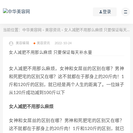
登录
当前位置：
中华美容网
美容资讯
女人减肥不用那么麻烦 只要保证每天补水量
>
>
美容编辑
美容资讯
2022-10-24
女人减肥不用那么麻烦 只要保证每天补水量
女人减肥不用那么麻烦，女神和女屌丝的区别在哪？男神
和死肥宅的区别又在哪？这不就都在于那身上的20斤肉！1
斤和120斤的区别，就已经是两个人生的距离了。一位妹子
从120斤成功减到100斤以下
女人减肥不用那么麻烦
女神和女屌丝的区别在哪？男神和死肥宅的区别又在哪？
这不就都在于那身上的20斤肉！1斤和120斤的区别，就已