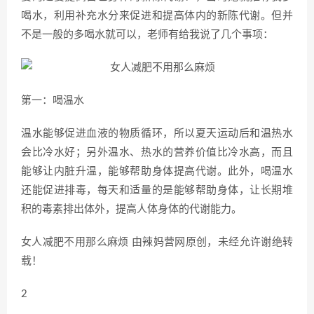
喝水，利用补充水分来促进和提高体内的新陈代谢。但并
不是一般的多喝水就可以，老师有给我说了几个事项：
第一：喝温水
温水能够促进血液的物质循环，所以夏天运动后和温热水
会比冷水好；另外温水、热水的营养价值比冷水高，而且
能够让内脏升温，能够帮助身体提高代谢。此外，喝温水
还能促进排毒，每天和适量的是能够帮助身体，让长期堆
积的毒素排出体外，提高人体身体的代谢能力。
女人减肥不用那么麻烦 由辣妈营网原创，未经允许谢绝转
载！
2