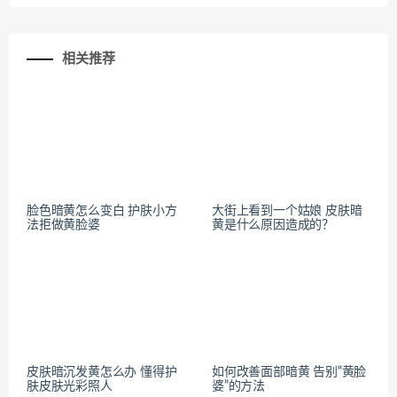
相关推荐
脸色暗黄怎么变白 护肤小方
大街上看到一个姑娘 皮肤暗
法拒做黄脸婆
黄是什么原因造成的？
皮肤暗沉发黄怎么办 懂得护
如何改善面部暗黄 告别“黄脸
肤皮肤光彩照人
婆”的方法