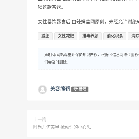
喝这款茶饮。
女性暴饮暴食后 由辣妈营网原创，未经允许谢绝
减肥
女性减肥
排毒养颜
消化积食
清
声明:本网站尊重并保护知识产权，根据《信息网络传播权
们会及时删除。
美容编辑
普通
上一篇
时尚几何美甲 撩动你的小心思