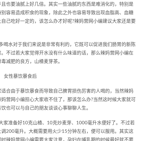
并且也要油腻上好几倍。其实一些油腻的东西是难消化的，特别是
特别容易造成积食的现象，除此之外也容易导致出现血脂高、血糖
让自己吃好一定的，该怎么办才好呢?辣妈营网小编建议大家还是要
实多喝水对于我们来说是非常有利的，它既可以促进我们肠胃的新陈
害。不过若大家觉得开水没有什么味道的话，那么辣妈营网小编在
排毒减肥的良方，山楂麦芽茶。
常适合由于暴饮暴食而导致自己脾胃损伤厉害的人喝的，当然辣妈
辣妈营网小编担心大家收不住了，那该怎么办?当然这时候大家就可
茶饮也可以与自己的朋友谈谈心事聊聊人生。
家准备好10克山楂、10克炒麦芽、1000毫升水便好了。不过若
调200毫升。大概需要用火少15分钟左右，便可以服用。其实这
同时辣妈营网小编需要大家注意，孕妇在哺乳期的时候最好就不要