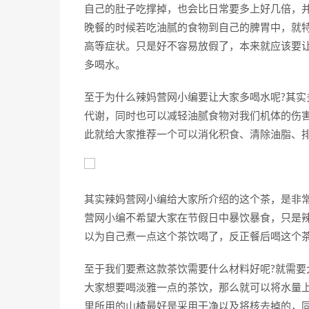
自己的肚子吃撑掉，也会比日常要多上好几倍，
晚餐的时候若吃油腻的食物到自己的脾胃中，就
高等症状。只是好不容易放假了，本来就应该要
多喝水。
至于为什么辣妈营网小编要让大家多喝水呢?其
代谢，同时也可以减轻油腻食物对我们机体的伤
此就给大家推荐一个可以消化积食、清除油脂、
其实辣妈营网小编给大家所介绍的这个茶，是非
营网小编不希望大家在节假日中暴饮暴食，只是
以为自己煮一点这个茶饮喝了，反正餐后喝这个
至于我们要煮这款茶饮需要什么材料好呢?就需要大
大家想要喝淡雅一点的茶饮，那么就可以将水量上
里所用的山楂最好是采用干净以及将核去掉的，