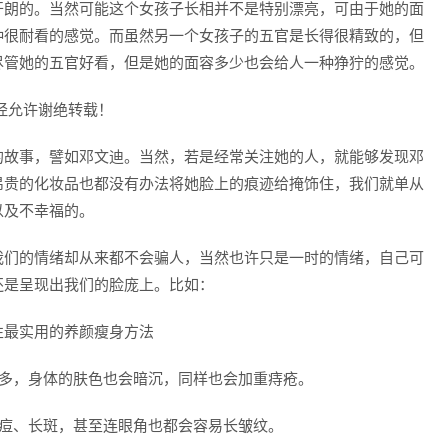
开朗的。当然可能这个女孩子长相并不是特别漂亮，可由于她的面
种很耐看的感觉。而虽然另一个女孩子的五官是长得很精致的，但
尽管她的五官好看，但是她的面容多少也会给人一种狰狞的感觉。
经允许谢绝转载！
的故事，譬如邓文迪。当然，若是经常关注她的人，就能够发现邓
昂贵的化妆品也都没有办法将她脸上的痕迹给掩饰住，我们就单从
以及不幸福的。
我们的情绪却从来都不会骗人，当然也许只是一时的情绪，自己可
还是呈现出我们的脸庞上。比如：
增多，身体的肤色也会暗沉，同样也会加重痔疮。
长痘、长斑，甚至连眼角也都会容易长皱纹。