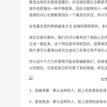
散发出来的光是很温暖的，并且她的面孔也都是
容中会舒展出一种平静素美，因此也能够给人一
是她的内心长期都保持在一个痛苦的状况，所以
女性最实用的养颜瘦身方法 由辣妈营网原创，未
其实在娱乐圈中，我们也可以看到这个相由心生
文迪一路走来，这个特征是非常明显的，就算再
照片便可以看得出来邓文迪这几年是过得不快乐
所以说千千万万的事情可能会欺骗娶我们，但是
以控制住，可是若是日积月累下来的情绪，终究
1、急躁易暴：那么这样的人，脸上的色素就会
2、紧张焦虑：那么这样的人，脸上就特别容易