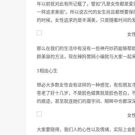
年以前就对此有所记载了，譬如“凡是女性都是爱
一样追求美丽”。所以说古代的女生尚且都想要保
的时候，女性追求的是丰满美，只是随着时间的
那么在我们的生活中有没有一些神丹妙药能够帮
颜美容的方法，现在辣妈营网小编就与大家一起
1相由心生
想必大多数女性会有这样的一种感觉，有些朋友
苍老了好十几岁，不是脸色蜡黄就是脸色苍白，
的痕迹，甚至就连她们的眉宇间、眼眸中也都深
大家要晓得，我们人的心性以及情绪，实际上会