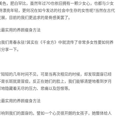
美色，肥白罕比，虽然年过70也依旧拥有一颗少女心，也都与少女
持漂亮年轻，更何况在如今发达的社会中生存的女性呢?当然在古代
发展，目前的我们更追求的是骨感美罢了。
助我们青春永驻?其实在《千金方》中就流传了非常多女性要如何养
来分享一下。
才短短的几年时间不见，可是当再次相见的时候，却发现面容已经
不是长斑就是冒痘，反正在她们的脸上，我们能够清楚地看到岁月
深地隐藏着无尽的压力、悲痛以及怨恨等。
影响到我们的面容的。譬如一个心灵很开朗的女孩子，她整体给人