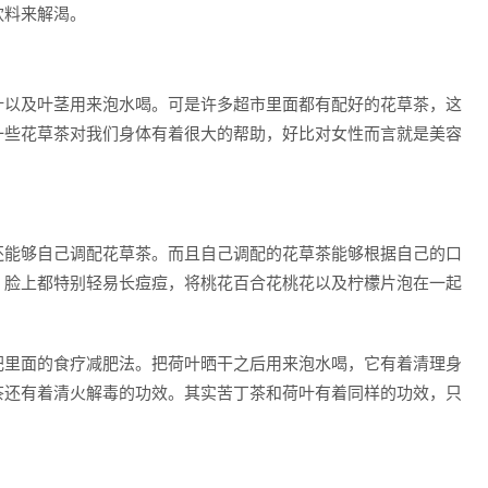
饮料来解渴。
叶以及叶茎用来泡水喝。可是许多超市里面都有配好的花草茶，这
一些花草茶对我们身体有着很大的帮助，好比对女性而言就是美容
还能够自己调配花草茶。而且自己调配的花草茶能够根据自己的口
，脸上都特别轻易长痘痘，将桃花百合花桃花以及柠檬片泡在一起
。
肥里面的食疗减肥法。把荷叶晒干之后用来泡水喝，它有着清理身
茶还有着清火解毒的功效。其实苦丁茶和荷叶有着同样的功效，只