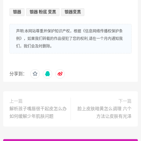
银器
银器 粉底 变黑
银器变黑
声明:本网站尊重并保护知识产权，根据《信息网络传播权保护条
例》，如果我们转载的作品侵犯了您的权利,请在一个月内通知我
们，我们会及时删除。
分享到：
上一篇
下一篇
解析孩子嘴唇很干起皮怎么办
脸上皮肤暗黄怎么调理 六个
如何缓解少年肌肤问题
方法让皮肤有光泽