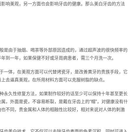
面影响美观，另一方面也会影响牙齿的健康。那么美白牙齿的方法
一般是由于抽烟、喝茶等外部原因造成的，通过超声波的很快频率的
半年到一年，如果保健不好或牙周病患者，需三个月洗一次。
点于一体，在美观方面可以代替烤瓷牙，是改善黄牙的贵族手段，它
看上去逼真美观，在所用材料方面可以克服树脂的缺点。
一种永久性修复方法，如果制作较好的话至少可以保持十年甚至更长
属，外面是瓷，不容易断裂，是戴在牙齿上的“帽”，对健康没有什
响也不同，贵金属和人体的相融性比较好，相对来说对人体的刺激
新牙齿美白技术，它不仅可以去除牙齿表面的色素沉积，同时可进入