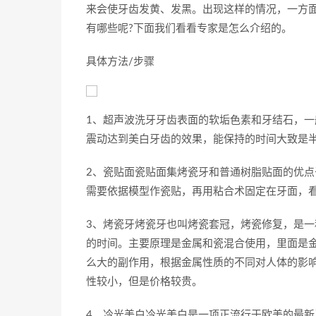
来会使牙齿发黄、发黑。出现这样的情况，一方
有哪些呢?下面我们看看专家是怎么介绍的。
具体方法/步骤
1、超声波洗牙牙齿表面的软垢色素和牙结石，
震动达到美白牙齿的效果，能保持的时间大致是
2、瓷贴面瓷贴面集烤瓷牙和普通树脂贴面的优
需要依据模型作瓷贴，再用粘合术固定在牙面，
3、烤瓷牙烤瓷牙也叫烤瓷套冠，烤瓷修复，是
的时间。主要原理是金属和瓷混合使用，里面是金
么大的副作用，根据金属性质的不同对人体的影
性较小，但是价格较贵。
4、冷光美白冷光美白是一项正流行于欧美的最