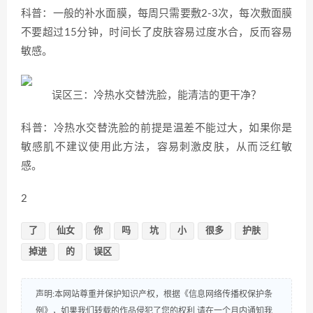
科普：一般的补水面膜，每周只需要敷2-3次，每次敷面膜
不要超过15分钟，时间长了皮肤容易过度水合，反而容易
敏感。
误区三：冷热水交替洗脸，能清洁的更干净？
科普：冷热水交替洗脸的前提是温差不能过大，如果你是
敏感肌不建议使用此方法，容易刺激皮肤，从而泛红敏
感。
2
了
仙女
你
吗
坑
小
很多
护肤
掉进
的
误区
声明:本网站尊重并保护知识产权，根据《信息网络传播权保护条
例》，如果我们转载的作品侵犯了您的权利,请在一个月内通知我