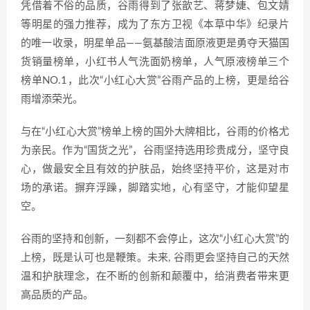
凭借着不俗的品质，谷雨得到了张歆艺、蒋梦婕、包文婧
等明星的强力推荐，成为了东方卫视《本草中华》纪录片
的唯一收录，明星单品——氨基酸洁面原液更是勇夺天猫国
货销量榜单，小红书人气洗面奶榜单，人气原液榜单三个
榜单NO.1，此次“小红心大赏”谷雨产品的上榜，更是给谷
雨增添荣光。
与在“小红心大赏”榜单上榜的国外大牌相比，谷雨的价格尤
为亲民。作为“国货之光”，谷雨坚持选用珍贵成分，坚守良
心，做最安全且有效的护肤品，始终坚持平价，这是对市
场的承诺。摒弃浮躁，脚踏实地，心有坚守，才能仰望星
空。
谷雨的坚持和创新，一刻都不会停止，这次“小红心大赏”的
上榜，既是认可也是鞭策。未来, 谷雨更会坚持自己的天然
温和护肤理念，在不断的创新和颠覆中，给消费者带来更
高品质的产品。