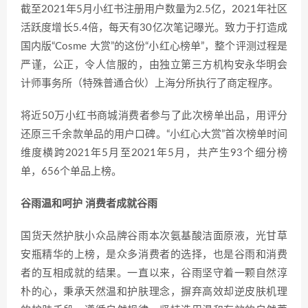
截至2021年5月小红书注册用户数量为2.5亿，2021年社区
活跃度增长5.4倍，每天有30亿次笔记曝光。致力于打造成
国内版“Cosme 大赏”的这份“小红心榜单”，整个评测过程是
严谨，公正，令人信服的，由独立第三方机构安永华明会
计师事务所（特殊普通合伙）上海分所执行了商定程序。
将近50万小红书商城消费者参与了此次榜单出品，用评分
还原三千余款单品的用户口碑。“小红心大赏”首次榜单时间
维度横跨2021年5月至2021年5月，共产生93个细分榜
单，656个单品上榜。
谷雨温和呵护 消费者成就谷雨
国货天然护肤小众品牌谷雨本次氨基酸洁面原液，光甘草
安瓶精华的上榜，是众多消费者的选择，也是谷雨和消费
者的互相成就的结果。一直以来，谷雨坚守着一颗自然淳
朴的心，秉承天然温和护肤理念，摒弃高效却逆皮肤机理